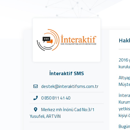
Hak
2016 y
kurulu
İnteraktif SMS
Altyap
Müşte
destek@interaktifsms.com.tr
İntera
0 850 811 41 40
Kurum
yetkis
Merkez mh İnönü Cad No:3/1
kişiyi
Yusufeli, ARTVİN
Bugün 