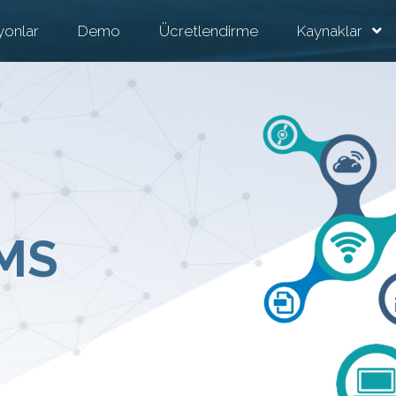
yonlar
Demo
Ücretlendirme
Kaynaklar
SMS