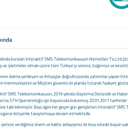
kında
ılında kurulan İnteraktif SMS Telekomünikasyon Hizmetleri Tic.Ltd.Şti. D
ş ve işletmeler olmak üzere tüm Türkiye’yi sınırsız, bağımsız ve kesintis
ısını daima yenileyen ve ihtiyaçlar doğrultusunda yatırımlar yapan İn
ri memnuniyetini ve Müşteri güvenini ön planda tutarak faaliyet göst
ktif SMS Telekomünikasyon, 2016 yılında Ulaştırma Denizcilik ve Haberleş
u’na STH Operatörlüğü için başvuruda bulunmuş 20.01.2017 tarihinde 
ine tabi kılınmıştır. Bayi ağını her geçen gün genişleten İnteraktif 
 özgürce iletişimle tanıştırmaya devam etmektedir.
işimize verdiğimiz önem ve kalite anlayışımız ile kısa sürede başarı ya