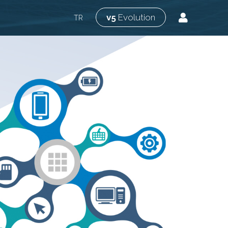
v5
Evolution
TR