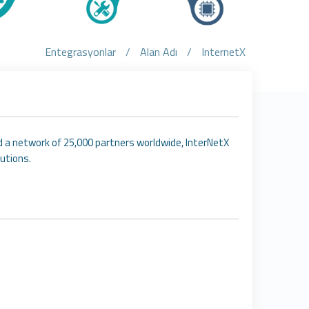
Entegrasyonlar
/
Alan Adı
/
InternetX
 a network of 25,000 partners worldwide, InterNetX
utions.