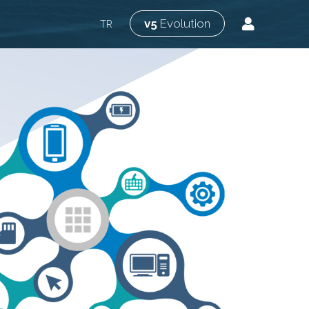
v5
Evolution
TR